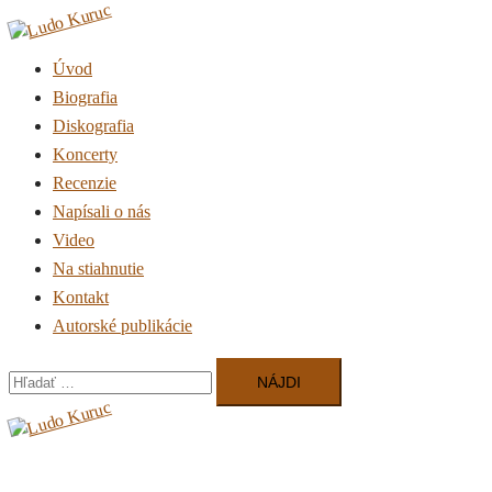
Preskočiť
na
Úvod
obsah
Biografia
Diskografia
Koncerty
Recenzie
Napísali o nás
Video
Na stiahnutie
Kontakt
Autorské publikácie
Hľadať:
Close
menu