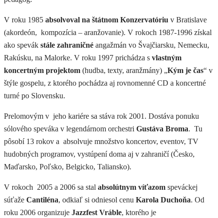
V roku 1985
absolvoval na štátnom Konzervatóriu
v Bratislave
(akordeón, kompozícia – aranžovanie). V rokoch 1987-1996 získal
ako spevák
stále zahraničné
angažmán vo Švajčiarsku, Nemecku,
Rakúsku, na Malorke. V roku 1997 prichádza s
vlastným
koncertným projektom
(hudba, texty, aranžmány) „
Kým je čas
“ v
štýle gospelu, z ktorého pochádza aj rovnomenné CD a koncertné
turné po Slovensku.
Prelomovým v jeho kariére sa stáva rok 2001. Dostáva ponuku
sólového speváka v legendárnom orchestri
Gustáva Broma
. Tu
pôsobí 13 rokov a absolvuje množstvo koncertov, eventov, TV
hudobných programov, vystúpení doma aj v zahraničí (Česko,
Maďarsko, Poľsko, Belgicko, Taliansko).
V rokoch 2005 a 2006 sa stal
absolútnym víťazom
speváckej
súťaže
Cantiléna
, odkiaľ si odniesol cenu
Karola Duchoňa
. Od
roku 2006 organizuje
Jazzfest Vráble
, ktorého je