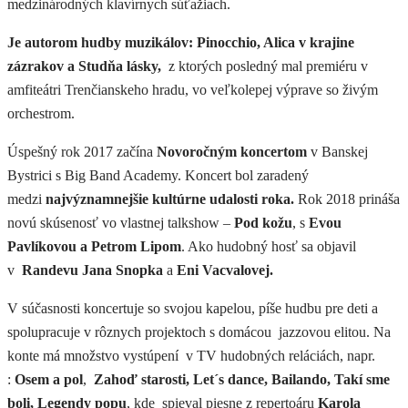
medzinárodných klavírnych súťažiach.
Je autorom hudby muzikálov: Pinocchio, Alica v krajine
zázrakov a Studňa lásky,
z ktorých posledný mal premiéru v
amfiteátri Trenčianskeho hradu, vo veľkolepej výprave so živým
orchestrom.
Úspešný rok 2017 začína
Novoročným koncertom
v Banskej
Bystrici s Big Band Academy. Koncert bol zaradený
medzi
najvýznamnejšie kultúrne udalosti roka.
Rok 2018 prináša
novú skúsenosť vo vlastnej talkshow –
Pod kožu
, s
Evou
Pavlíkovou a Petrom Lipom
. Ako hudobný hosť sa objavil
v
Randevu Jana Snopka
a
Eni Vacvalovej.
V súčasnosti koncertuje so svojou kapelou, píše hudbu pre deti a
spolupracuje v rôznych projektoch s domácou jazzovou elitou. Na
konte má množstvo vystúpení v TV hudobných reláciách, napr.
:
Osem a pol
,
Zahoď starosti, Let´s dance, Bailando, Takí sme
boli, Legendy popu
, kde spieval piesne z repertoáru
Karola