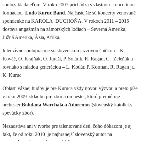
spoluzakladateľom. V roku 2007 prichádza s vlastnou koncertnou
formáciou
Ludo Kuruc Band
. Najčastejšie sú koncerty venované
spomienke na KAROLA DUCHOŇA. V rokoch 2011 – 2015
dostáva angažmán na zámorských lodiach – Severná Amerika,
Južná Amerika, Ázia, Afrika.
Intenzívne spolupracuje so slovenskou jazzovou špičkou – K.
Kováč, O. Krajňák, O. Juraši, P. Solárik, R. Ragan, C. Zeleňák a
rovnako s mladou generáciou – L. Kotlár, P. Korman, R. Ragan jr.,
K. Kuruc.
Oblasť vážnej hudby je pre Kuruca vždy novou výzvou a preto píše
v roku 2009 skladbu pre zbor a orchester, ktorú premiéruje
orchester
Bohdana Warchala a Adoremus
(slovenský katolícky
spevácky zbor).
Nezaostáva ani v tvorbe pre talentované deti, čoho dôkazom je aj
fakt, že od roku 2010 je najhranejší slovenský autor na