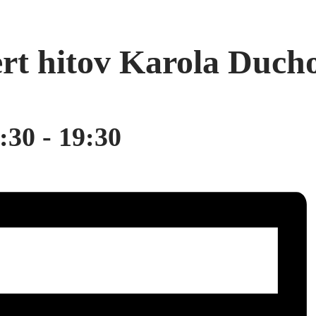
ert hitov Karola Duch
:30
-
19:30