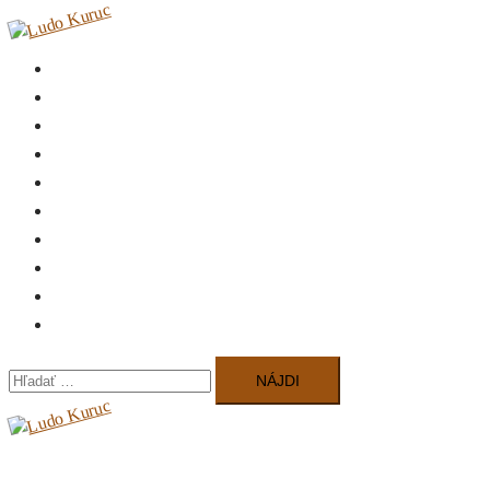
Úvod
Biografia
Diskografia
Koncerty
Recenzie
Napísali o nás
Video
Na stiahnutie
Kontakt
Autorské publikácie