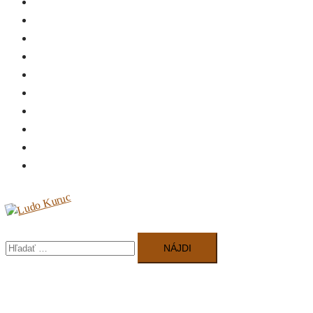
Úvod
Biografia
Diskografia
Koncerty
Recenzie
Napísali o nás
Video
Na stiahnutie
Kontakt
Autorské publikácie