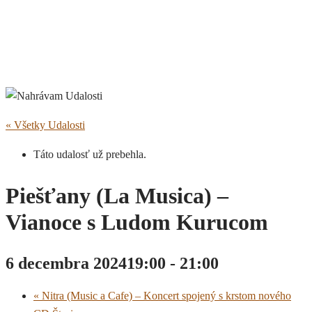
« Všetky Udalosti
Táto udalosť už prebehla.
Piešťany (La Musica) –
Vianoce s Ludom Kurucom
6 decembra 202419:00
-
21:00
«
Nitra (Music a Cafe) – Koncert spojený s krstom nového