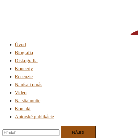
Preskočiť
na
obsah
Úvod
Biografia
Diskografia
Koncerty
Recenzie
Napísali o nás
Video
Na stiahnutie
Kontakt
Autorské publikácie
Hľadať: