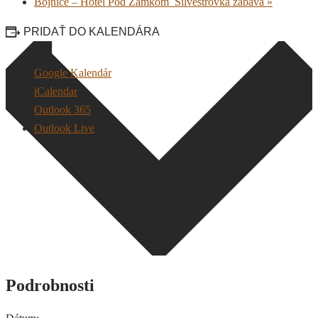
Bojnice – Hotel Pod Zámkom_Silvestrovká zábava
»
PRIDAŤ DO KALENDÁRA
Google Kalendár
iCalendar
Outlook 365
Outlook Live
Podrobnosti