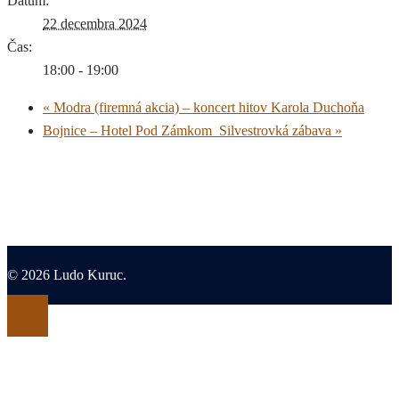
Dátum:
22 decembra 2024
Čas:
18:00 - 19:00
«
Modra (firemná akcia) – koncert hitov Karola Duchoňa
Bojnice – Hotel Pod Zámkom_Silvestrovká zábava
»
© 2026 Ludo Kuruc.