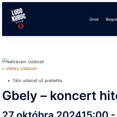
Preskočiť
na
obsah
Úvod
Biogra
« Všetky Udalosti
Táto udalosť už prebehla.
Gbely – koncert hi
27 októbra 202415:00