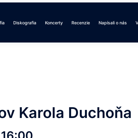
fia
Diskografia
Koncerty
Recenzie
Napísali o nás
V
tov Karola Duchoňa
-
16:00