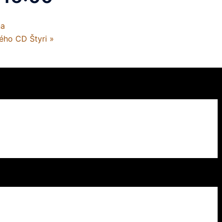
ňa
vého CD Štyri
»