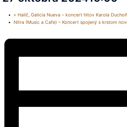
«
Halíč, Galicia Nueva – koncert hitov Karola Ducho
Nitra (Music a Cafe) – Koncert spojený s krstom no