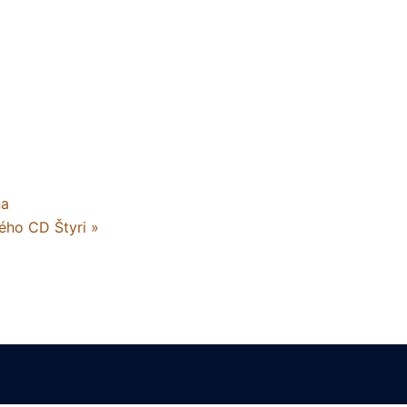
ňa
vého CD Štyri
»