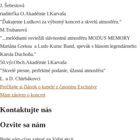
J. Šebestová
riaditeľka O.Akadémie I.Karvaša
"Ďakujeme Ludkovi za výborný koncert a skvelú atmosféru."
M.Trubanová
"...melódiami osviežili slávnostnú atmosféru MODUS MEMORY
Mariána Greksu a Ludo Kuruc Band, spevák s hlasom legendárneho
Karola Duchoňa."
50.výr.Obch.Akadémie I.Karvaša
"Skvelé piesne, perfektné podanie, úžasná atmosféra"
L. a D. Chlebákovci
Prečítajte si článok o kapele z časopisu Exclusive
Mám záujem o koncert
Kontaktujte nás
Ozvite sa nám
Bude nám cťou zahrať na Vašej akcii.