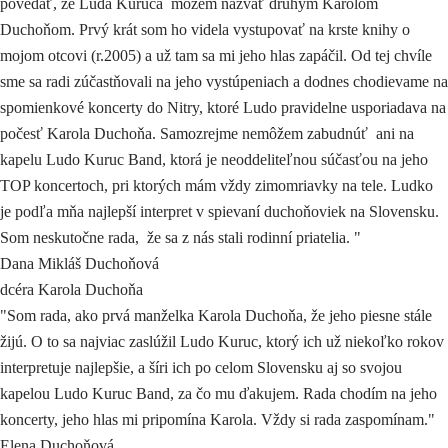
povedať, že Luda Kuruca môžem nazvať druhým Karolom
Duchoňom. Prvý krát som ho videla vystupovať na krste knihy o
mojom otcovi (r.2005) a už tam sa mi jeho hlas zapáčil. Od tej chvíle
sme sa radi zúčastňovali na jeho vystúpeniach a dodnes chodievame na
spomienkové koncerty do Nitry, ktoré Ludo pravidelne usporiadava na
počesť Karola Duchoňa. Samozrejme nemôžem zabudnúť ani na
kapelu Ludo Kuruc Band, ktorá je neoddeliteľnou súčasťou na jeho
TOP koncertoch, pri ktorých mám vždy zimomriavky na tele. Ludko
je podľa mňa najlepší interpret v spievaní duchoňoviek na Slovensku.
Som neskutočne rada, že sa z nás stali rodinní priatelia. "
Dana Mikláš Duchoňová
dcéra Karola Duchoňa
"Som rada, ako prvá manželka Karola Duchoňa, že jeho piesne stále
žijú. O to sa najviac zaslúžil Ludo Kuruc, ktorý ich už niekoľko rokov
interpretuje najlepšie, a šíri ich po celom Slovensku aj so svojou
kapelou Ludo Kuruc Band, za čo mu ďakujem. Rada chodím na jeho
koncerty, jeho hlas mi pripomína Karola. Vždy si rada zaspomínam."
Elena Duchoňová