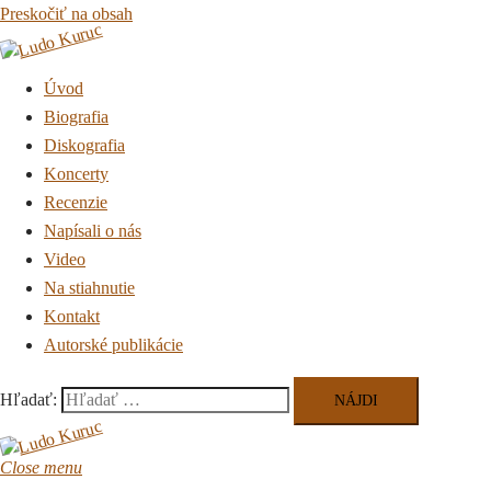
Preskočiť na obsah
Úvod
Biografia
Diskografia
Koncerty
Recenzie
Napísali o nás
Video
Na stiahnutie
Kontakt
Autorské publikácie
Hľadať:
Close menu