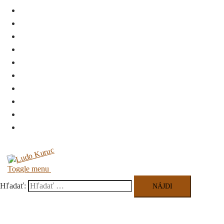
Úvod
Biografia
Diskografia
Koncerty
Recenzie
Napísali o nás
Video
Na stiahnutie
Kontakt
Autorské publikácie
Toggle menu
Hľadať: