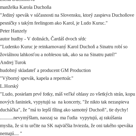
manželka Karola Duchoňa
"Jediný spevák v súčasnosti na Slovensku, ktorý zaspieva Duchoňove
pesničky s takým feelingom ako Karol, je Ludo Kuruc."
Peter Hanzely
autor hudby - V dolinách, Čardáš dvoch sŕdc
"Ludenko Kuruc je reinkarnovaný Karol Duchoň a Sinatru robí so
žoviálnou lahkosťou a noblesou tak, ako sa na Sinatru patrí!"
Andrej Turok
hudobný skladateľ a producent GM Production
"Výborný spevák, kapela a repertoár."
L.Horský
"Ludo, posielam prvé fotky, máš veľké ohlasy zo všetkých strán, kopu
nových faniniek, vypytujú sa na koncerty, "že nikto tak nezaspieva
ducháčka", že "má to lepší fíling ako samotný Duchoň", tie dychy!
...........nevymýšlam, naozaj sa ma ľudia vypytujú, aj rakúšania
myslia, že si tu určite na SK najväčšia hviezda, že oni takého speváka
nemajú.... "